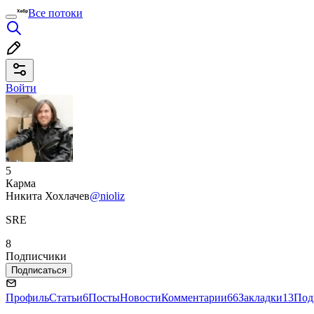
Все потоки
Войти
5
Карма
Никита Хохлачев
@nioliz
SRE
8
Подписчики
Подписаться
Профиль
Статьи
6
Посты
Новости
Комментарии
66
Закладки
13
Под