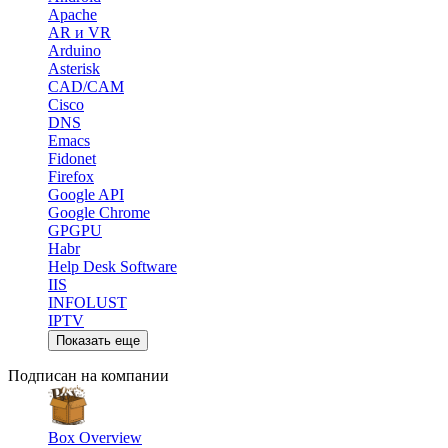
Apache
AR и VR
Arduino
Asterisk
CAD/CAM
Cisco
DNS
Emacs
Fidonet
Firefox
Google API
Google Chrome
GPGPU
Habr
Help Desk Software
IIS
INFOLUST
IPTV
Показать еще
Подписан на компании
Box Overview