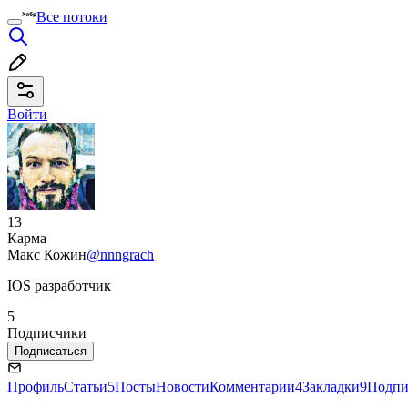
Все потоки
Войти
13
Карма
Макс Кожин
@nnngrach
IOS разработчик
5
Подписчики
Подписаться
Профиль
Статьи
5
Посты
Новости
Комментарии
4
Закладки
9
Подпи