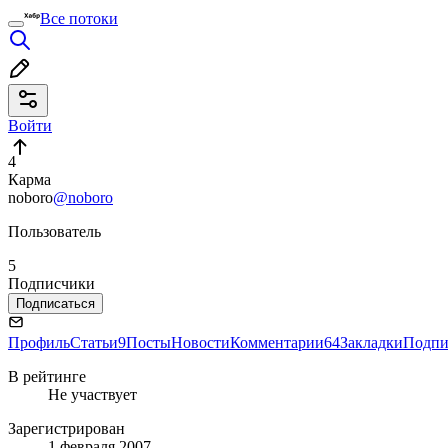
Все потоки
Войти
4
Карма
noboro
@noboro
Пользователь
5
Подписчики
Подписаться
Профиль
Статьи
9
Посты
Новости
Комментарии
64
Закладки
Подпи
В рейтинге
Не участвует
Зарегистрирован
1 февраля 2007