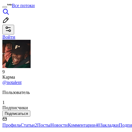
Все потоки
Войти
9
Карма
@notalent
Пользователь
1
Подписчики
Подписаться
Профиль
Статьи
2
Посты
Новости
Комментарии
40
Закладки
Подпи