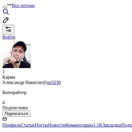
Все потоки
Войти
1
Карма
Александр Навагин
@ns3230
Копирайтер
4
Подписчики
Подписаться
Профиль
Статьи
Посты
Новости
Комментарии
1.1K
Закладки
Подп