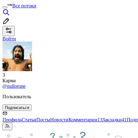
Все потоки
Войти
3
Карма
@nullorone
Пользователь
Подписаться
Профиль
Статьи
Посты
Новости
Комментарии
13
Закладки
41
Подп