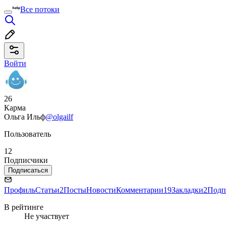
Все потоки
Войти
26
Карма
Ольга Ильф
@olgailf
Пользователь
12
Подписчики
Подписаться
Профиль
Статьи
2
Посты
Новости
Комментарии
19
Закладки
2
Подп
В рейтинге
Не участвует