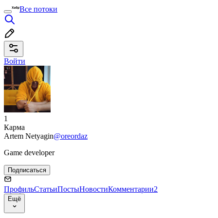
Все потоки
Войти
1
Карма
Artem Netyagin
@oreordaz
Game developer
Подписаться
Профиль
Статьи
Посты
Новости
Комментарии
2
Ещё