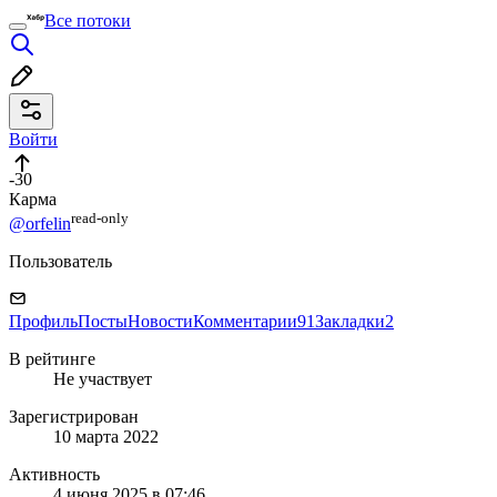
Все потоки
Войти
-30
Карма
read⁠-⁠only
@orfelin
Пользователь
Профиль
Посты
Новости
Комментарии
91
Закладки
2
В рейтинге
Не участвует
Зарегистрирован
10 марта 2022
Активность
4 июня 2025 в 07:46