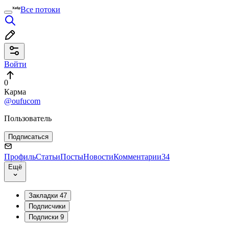
Все потоки
Войти
0
Карма
@oufucom
Пользователь
Подписаться
Профиль
Статьи
Посты
Новости
Комментарии
34
Ещё
Закладки
47
Подписчики
Подписки
9