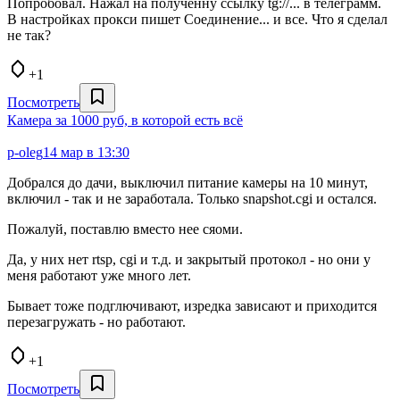
Попробовал. Нажал на полученну ссылку tg://... в телеграмм.
В настройках прокси пишет Соединение... и все. Что я сделал
не так?
+1
Посмотреть
Камера за 1000 руб, в которой есть всё
p-oleg
14 мар в 13:30
Добрался до дачи, выключил питание камеры на 10 минут,
включил - так и не заработала. Только snapshot.cgi и остался.
Пожалуй, поставлю вместо нее сяоми.
Да, у них нет rtsp, cgi и т.д. и закрытый протокол - но они у
меня работают уже много лет.
Бывает тоже подглючивают, изредка зависают и приходится
перезагружать - но работают.
+1
Посмотреть