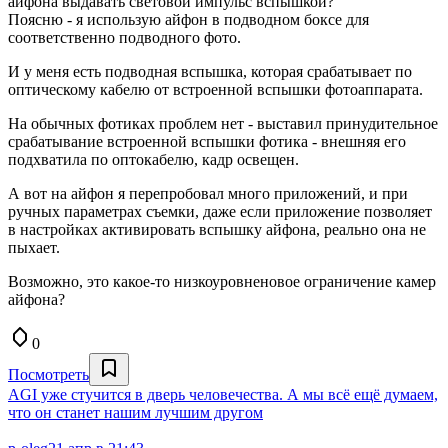
айфона выдавать световой импульс вспышкой?
Поясню - я использую айфон в подводном боксе для
соответственно подводного фото.
И у меня есть подводная вспышка, которая срабатывает по
оптическому кабелю от встроенной вспышки фотоаппарата.
На обычных фотиках проблем нет - выставил принудительное
срабатывание встроенной вспышки фотика - внешняя его
подхватила по оптокабелю, кадр освещен.
А вот на айфон я перепробовал много приложений, и при
ручных параметрах съемки, даже если приложение позволяет
в настройках активировать вспышку айфона, реально она не
пыхает.
Возможно, это какое-то низкоуровненовое ограничение камер
айфона?
0
Посмотреть
AGI уже стучится в дверь человечества. А мы всё ещё думаем,
что он станет нашим лучшим другом