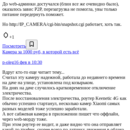
До web-админки достучался (блин все же очевидно было),
оказалось завис P2P, перезагрузка не помогла, увы только
питание передернуть поможет.
Но http://IP_CAMERA/cgi-bin/snapshot.cgi работает, хоть так.
+1
Посмотреть
Камера за 1000 руб, в которой есть всё
p-oleg
16 фев в 10:30
Вдруг кто-то еще читает тему...
Считал эту камеру надежной, работала до недавнего времени
на даче на улице, установлена под козырьком.
На днях на даче случилось кратковременное отключение
электричества.
После восстановаления электричества, роутер Keenetic 4G как
обычно успешно стартанул, несколько камер Xiaomi самых
разных моделей тоже успешно заработали.
А вот сабжевая камера в приложении пишет что оффлайн,
через web-морду тоже.
При этом роутер ее видит, и даже видно что она отправляет
какой-то трафик, скорее всего по датчику движения в облако.