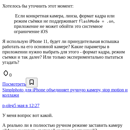
Хотелось бы уточнить этот момент:
Если конкретная камера, линза, формат кадра или
режим съёмки не поддерживает
,
flashMode = .on
приложение не может обойти это системное
ограничение iOS
Я использую iPhone 11, будет ли принудительная вспышка
работать на его основной камере? Какие параметры в
приложении нужно выбрать для этого - формат кадра, режим
съемки и так далее? Или только экспериментально пытаться
угадать?
0
Посмотреть
Simplphoto для iPhone объединяет ручную камеру, stop motion и
коллажи
p-oleg
5 мая в 12:27
У меня вопрос вот какой.
А реально ли в полностью ручном режиме заставить камеру