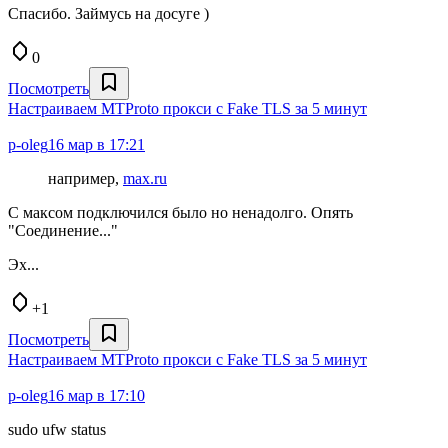
Спасибо. Займусь на досуге )
0
Посмотреть
Настраиваем MTProto прокси с Fake TLS за 5 минут
p-oleg
16 мар в 17:21
например,
max.ru
C максом подключился было но ненадолго. Опять
"Соединение..."
Эх...
+1
Посмотреть
Настраиваем MTProto прокси с Fake TLS за 5 минут
p-oleg
16 мар в 17:10
sudo ufw status