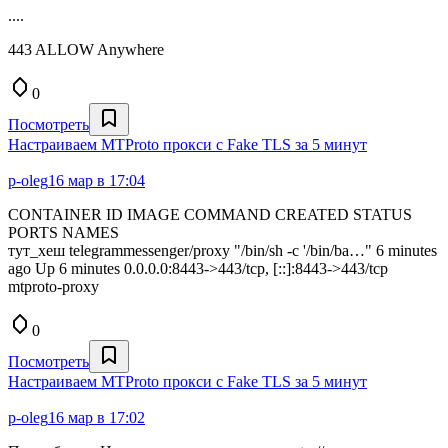
....
443 ALLOW Anywhere
0
Посмотреть
Настраиваем MTProto прокси с Fake TLS за 5 минут
p-oleg
16 мар в 17:04
CONTAINER ID IMAGE COMMAND CREATED STATUS
PORTS NAMES
тут_хеш telegrammessenger/proxy "/bin/sh -c '/bin/ba…" 6 minutes
ago Up 6 minutes 0.0.0.0:8443->443/tcp, [::]:8443->443/tcp
mtproto-proxy
0
Посмотреть
Настраиваем MTProto прокси с Fake TLS за 5 минут
p-oleg
16 мар в 17:02