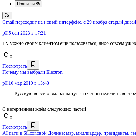
Подписки
85
Gmail переходит на новый интерфейс, с 29 ноября старый диза
p0l
5 сен 2023 в 17:21
Ну можно своим клиентом ещё пользоваться, либо совсем уж на
0
Посмотреть
Почему мы выбрали Electron
p0l
10 мар 2019 в 13:48
Русскую версию выложим тут в течении недели наверное
С нетерпением ждём следующих частей.
0
Посмотреть
AI пати в Siliconовой Долине: мэр, миллиардер, президенты, г