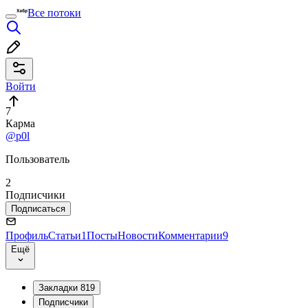
Все потоки
Войти
7
Карма
@p0l
Пользователь
2
Подписчики
Подписаться
Профиль
Статьи
1
Посты
Новости
Комментарии
9
Ещё
Закладки
819
Подписчики