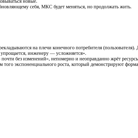
ковываться новые.
бновляющему себя, МКС будет меняться, но продолжать жить.
перекладываются на плечи конечного потребителя (пользователя)
 упрощается, инженеру — усложняется».
eb почти без изменений», непомерно и неоправданно жрёт ресурс
 того экспоненциального роста, который демонстрируют формал