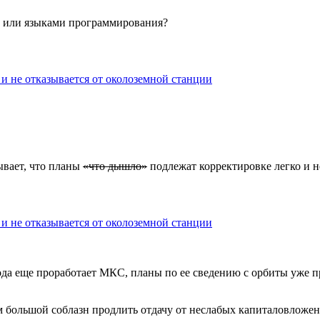
и или языками программирования?
и не отказывается от околоземной станции
вает, что планы
«что дышло»
подлежат корректировке легко и 
и не отказывается от околоземной станции
 года еще проработает МКС, планы по ее сведению с орбиты уже 
м большой соблазн продлить отдачу от неслабых капиталовложен