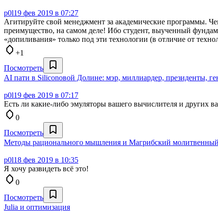
p0l
19 фев 2019 в 07:27
Агитируйте свой менеджмент за академические программы. Чем
преимущество, на самом деле! Ибо студент, выученный фундам
«допиливания» только под эти технологии (в отличие от техно
+1
Посмотреть
AI пати в Siliconовой Долине: мэр, миллиардер, президенты, г
p0l
19 фев 2019 в 07:17
Есть ли какие-либо эмуляторы вашего вычислителя и других в
0
Посмотреть
Методы рационального мышления и Магрибский молитвенный
p0l
18 фев 2019 в 10:35
Я хочу развидеть всё это!
0
Посмотреть
Julia и оптимизация