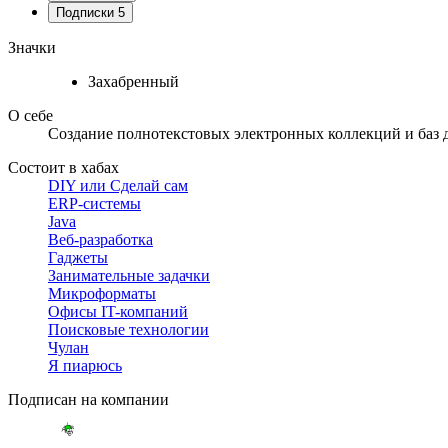
Подписки
5
Значки
Захабренный
О себе
Создание полнотекстовых электронных коллекций и баз д
Состоит в хабах
DIY или Сделай сам
ERP-системы
Java
Веб-разработка
Гаджеты
Занимательные задачки
Микроформаты
Офисы IT-компаний
Поисковые технологии
Чулан
Я пиарюсь
Подписан на компании