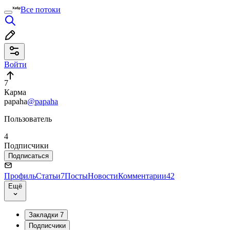
Все потоки
Войти
7
Карма
papaha
@papaha
Пользователь
4
Подписчики
Подписаться
Профиль
Статьи
7
Посты
Новости
Комментарии
42
Ещё
Закладки
7
Подписчики