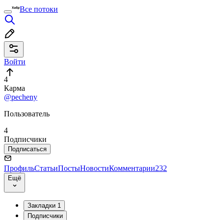
Все потоки
Войти
4
Карма
@pecheny
Пользователь
4
Подписчики
Подписаться
Профиль
Статьи
Посты
Новости
Комментарии
232
Ещё
Закладки
1
Подписчики