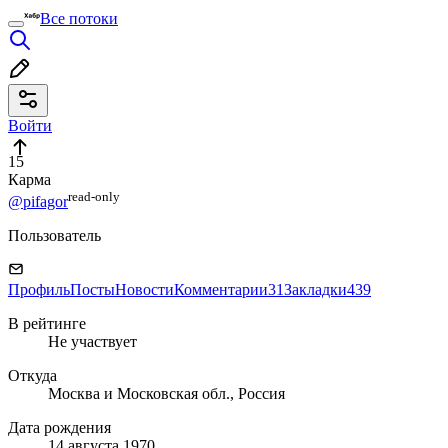
Все потоки
Войти
15
Карма
read⁠-⁠only
@pifagor
Пользователь
Профиль
Посты
Новости
Комментарии
31
Закладки
439
В рейтинге
Не участвует
Откуда
Москва и Московская обл., Россия
Дата рождения
14 августа 1970