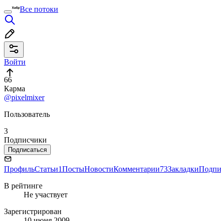
Все потоки
Войти
66
Карма
@pixelmixer
Пользователь
3
Подписчики
Подписаться
Профиль
Статьи
1
Посты
Новости
Комментарии
73
Закладки
Подпи
В рейтинге
Не участвует
Зарегистрирован
10 июня 2009