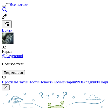
Все потоки
Войти
32
Карма
@playground
Пользователь
Подписаться
Профиль
Статьи
Посты
Новости
Комментарии
99
Закладки
80
Подп