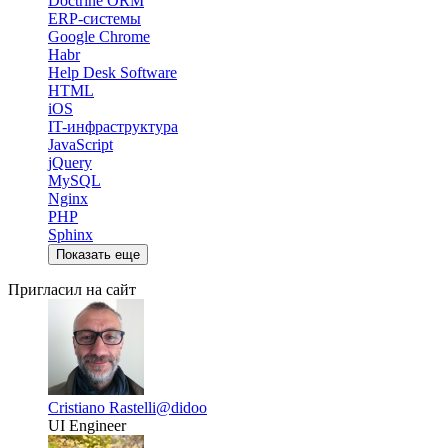
Doctrine ORM
ERP-системы
Google Chrome
Habr
Help Desk Software
HTML
iOS
IT-инфраструктура
JavaScript
jQuery
MySQL
Nginx
PHP
Sphinx
Показать еще
Пригласил на сайт
Cristiano Rastelli
@didoo
UI Engineer