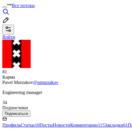
Все потоки
Войти
81
Карма
Pavel Murzakov
@pmurzakov
Engineering manager
34
Подписчики
Подписаться
Профиль
Статьи
10
Посты
Новости
Комментарии
115
Закладки
61
П