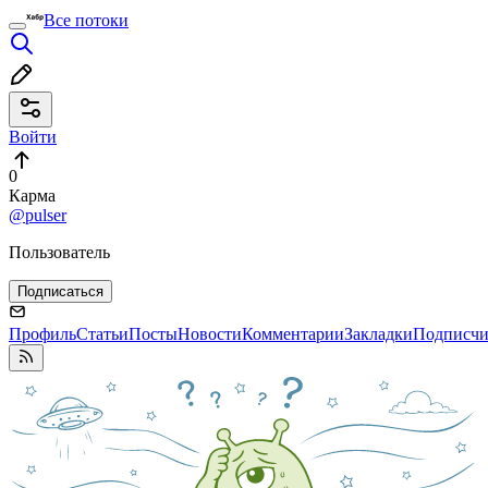
Все потоки
Войти
0
Карма
@pulser
Пользователь
Подписаться
Профиль
Статьи
Посты
Новости
Комментарии
Закладки
Подписч