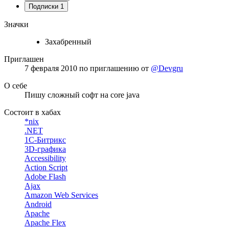
Подписки
1
Значки
Захабренный
Приглашен
7 февраля 2010
по приглашению от
@Devgru
О себе
Пишу сложный софт на core java
Состоит в хабах
*nix
.NET
1С-Битрикс
3D-графика
Accessibility
Action Script
Adobe Flash
Ajax
Amazon Web Services
Android
Apache
Apache Flex