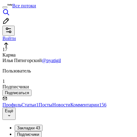
Все потоки
Войти
17
Карма
Илья Пятигорский
@pyatigil
Пользователь
1
Подписчики
Подписаться
Профиль
Статьи
1
Посты
Новости
Комментарии
156
Ещё
Закладки
43
Подписчики