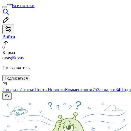
Все потоки
Войти
0
Карма
qvas
@qvas
Пользователь
Подписаться
Профиль
Статьи
Посты
Новости
Комментарии
75
Закладки
34
Подп