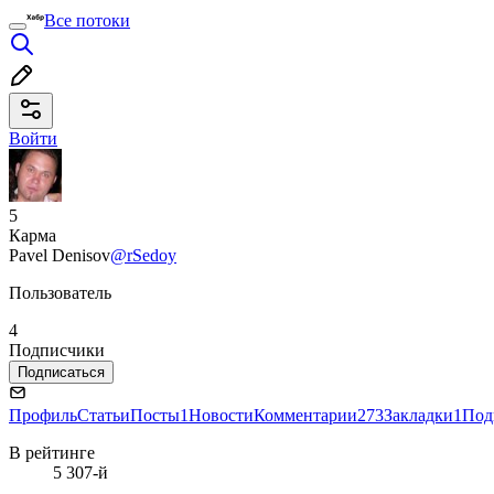
Все потоки
Войти
5
Карма
Pavel Denisov
@rSedoy
Пользователь
4
Подписчики
Подписаться
Профиль
Статьи
Посты
1
Новости
Комментарии
273
Закладки
1
Под
В рейтинге
5 307-й