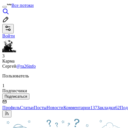
Все потоки
Войти
3
Карма
Сергей
@ra26info
Пользователь
1
Подписчики
Подписаться
Профиль
Статьи
Посты
Новости
Комментарии
137
Закладки
62
Под