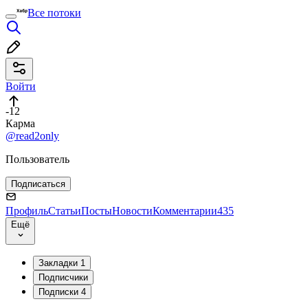
Все потоки
Войти
-12
Карма
@read2only
Пользователь
Подписаться
Профиль
Статьи
Посты
Новости
Комментарии
435
Ещё
Закладки
1
Подписчики
Подписки
4