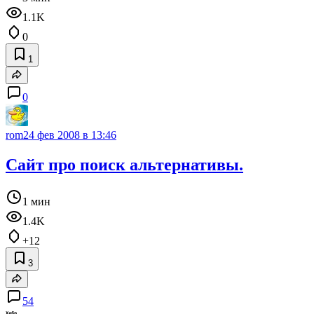
1.1K
0
1
0
rom2
4 фев 2008 в 13:46
Сайт про поиск альтернативы.
1 мин
1.4K
+12
3
54