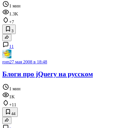
1 мин
1.3K
+7
3
11
rom2
7 мая 2008 в 18:48
Блоги про jQuery на русском
1 мин
1K
+11
44