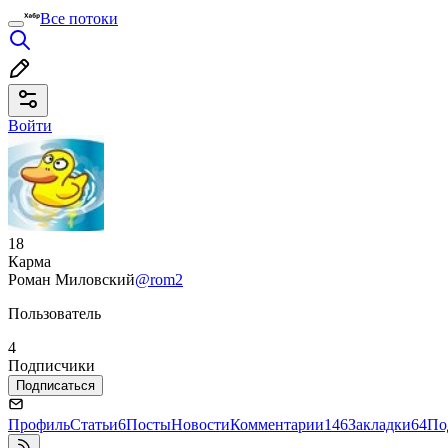
Все потоки
Войти
18
Карма
Роман Миловский
@rom2
Пользователь
4
Подписчики
Подписаться
Профиль
Статьи
6
Посты
Новости
Комментарии
146
Закладки
64
По