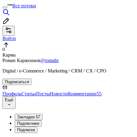
Все потоки
Войти
0
Карма
Роман Каржонков
@romabr
Digital / e-Commerce / Marketing / CRM / CX / CPO
Подписаться
Профиль
Статьи
Посты
Новости
Комментарии
55
Ещё
Закладки
57
Подписчики
Подписки