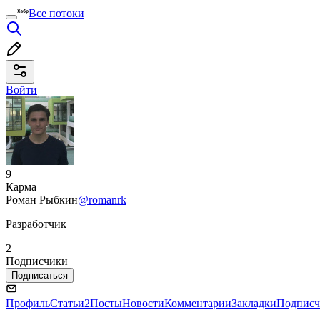
Все потоки
Войти
9
Карма
Роман Рыбкин
@romanrk
Разработчик
2
Подписчики
Подписаться
Профиль
Статьи
2
Посты
Новости
Комментарии
Закладки
Подписч