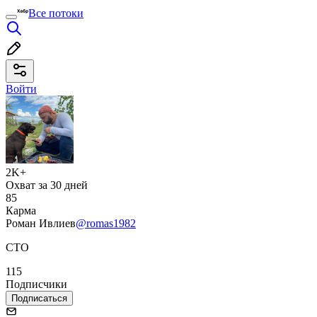
Все потоки
Войти
2K+
Охват за 30 дней
85
Карма
Роман Ивлиев
@romas1982
CTO
115
Подписчики
Подписаться