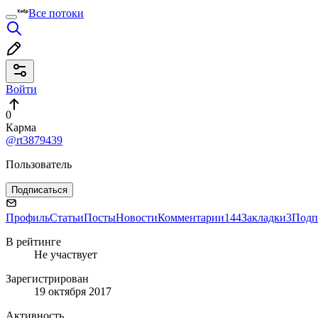
Все потоки
Войти
0
Карма
@rt3879439
Пользователь
Подписаться
Профиль
Статьи
Посты
Новости
Комментарии
144
Закладки
3
Подп
В рейтинге
Не участвует
Зарегистрирован
19 октября 2017
Активность