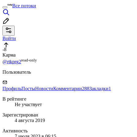
Все потоки
Войти
-8
Карма
read⁠-⁠only
@rtkprg2
Пользователь
Профиль
Посты
Новости
Комментарии
288
Закладки
1
В рейтинге
Не участвует
Зарегистрирован
4 августа 2019
Активность
7 июля 2023 в 06:15