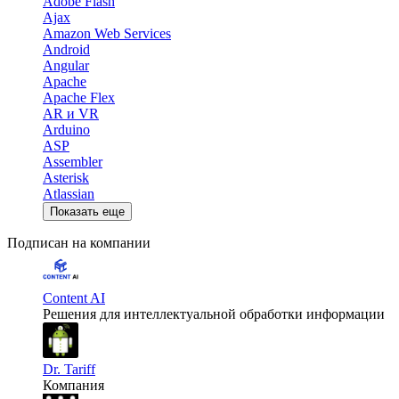
Adobe Flash
Ajax
Amazon Web Services
Android
Angular
Apache
Apache Flex
AR и VR
Arduino
ASP
Assembler
Asterisk
Atlassian
Показать еще
Подписан на компании
Content AI
Решения для интеллектуальной обработки информации
Dr. Tariff
Компания