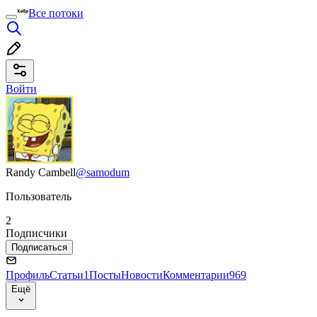
Все потоки
Войти
Randy Cambell
@samodum
Пользователь
2
Подписчики
Подписаться
Профиль
Статьи
1
Посты
Новости
Комментарии
969
Ещё