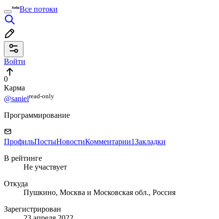
Все потоки
Войти
0
Карма
read⁠-⁠only
@saniel
Программирование
Профиль
Посты
Новости
Комментарии
1
Закладки
В рейтинге
Не участвует
Откуда
Пушкино, Москва и Московская обл., Россия
Зарегистрирован
23 апреля 2022