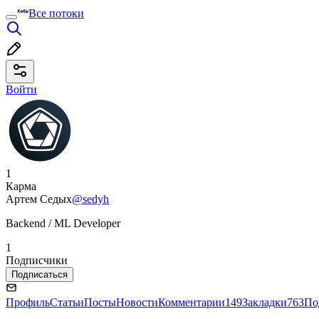
Все потоки
Войти
1
Карма
Артем Седых
@sedyh
Backend / ML Developer
1
Подписчики
Подписаться
Профиль
Статьи
Посты
Новости
Комментарии
149
Закладки
763
По