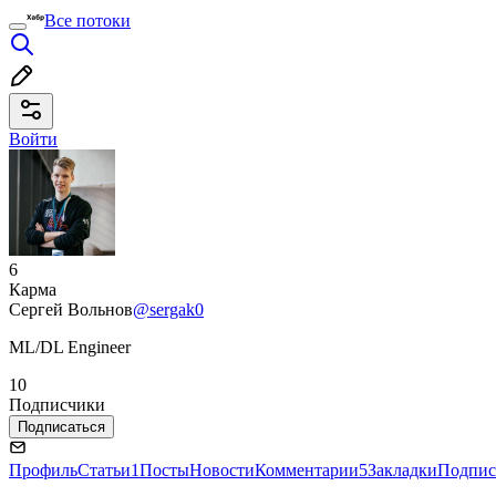
Все потоки
Войти
6
Карма
Сергей Вольнов
@sergak0
ML/DL Engineer
10
Подписчики
Подписаться
Профиль
Статьи
1
Посты
Новости
Комментарии
5
Закладки
Подпис