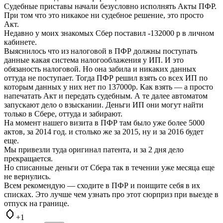
Судебные приставы начали безусловно исполнять Акты ПФР.
При том что это никакое ни судебное решение, это просто
Акт.
Недавно у моих знакомых Сбер поставил -132000 р в личном
кабинете.
Выяснилось что из налоговой в ПФР должны поступать
данные какая система налогооблажения у ИП. И это
обязаность налоговой. Но она забила и никаких данных
оттуда не поступает. Тогда ПФР решил взять со всех ИП по
которым данных у них нет по 137000р. Как взять — а просто
напечатать Акт и передать судебным. А те далее автоматом
запускают дело о взыскании. Деньги ИП они могут найти
только в Сбере, оттуда и забирают.
На момент нашего визита в ПФР там было уже более 5000
актов, за 2014 год. и столько же за 2015, ну и за 2016 будет
еще.
Мы привезли туда оригинал патента, и за 2 дня дело
прекращается.
Но списанные деньги от Сбера так в течении уже месяца еще
не вернулись.
Всем рекомендую — сходите в ПФР и поищите себя в их
списках. Это лучше чем узнать про этот сюрприз при выезде в
отпуск на границе.
+1