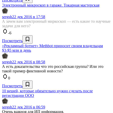
Посмотреть
Электронный микроскоп в гараже. Токарная мастерская
sergsh
22 дек 2016 в 17:58
А зачем вам электронный миркоскоп — есть какие то научные
задачи для него?
-6
Посмотреть
«Рекламный ботнет» Methbot приносит своим владельцам
$3-$5 млн в день
sergsh
22 дек 2016 в 08:58
А есть доказательства что это российская группа? Или это
такой пример фиктивной новости?
0
Посмотреть
10 вещей, которые обязательно нужно сделать после
регистрации ООО
sergsh
22 дек 2016 в 06:59
Очень важноя для ИП информация.