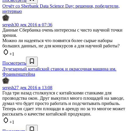
Посмотреть
Отчёт со Sberbank Data Science Day: решения, победители,
интервью
sergsh
30 дек 2016 в 07:36
Данные Сбербанка очень интересны с чисто научной точки
зрения.
Можно ли надеяться что появятся более сырые наборы
больших данных, не для конкурсов а для научной работы?
+1
Посмотреть
Лучезарный китайский станок и окрасочная машина им.
Франкенштейна
sergsh
27 дек 2016 в 13:08
Года три назад столкнулся с китайскими станками для
прозводства окон. Друг выкупил много площадей на заводе,
думал что будет просто работать и подсчитывать прибыль.
Теперь он сдает эти площади в аренду но за то многое может
рассказать о качестве китайской продукции.
+1