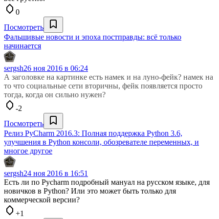
0
Посмотреть
Фальшивые новости и эпоха постправды: всё только
начинается
sergsh
26 ноя 2016 в 06:24
А заголовке на картинке есть намек и на луно-фейк? намек на
то что социальные сети вторичны, фейк появляется просто
тогда, когда он сильно нужен?
-2
Посмотреть
Релиз PyCharm 2016.3: Полная поддержка Python 3.6,
улучшения в Python консоли, обозревателе переменных, и
многое другое
sergsh
24 ноя 2016 в 16:51
Есть ли по Pycharm подробный мануал на русском языке, для
новичков в Python? Или это может быть только для
коммерческой версии?
+1