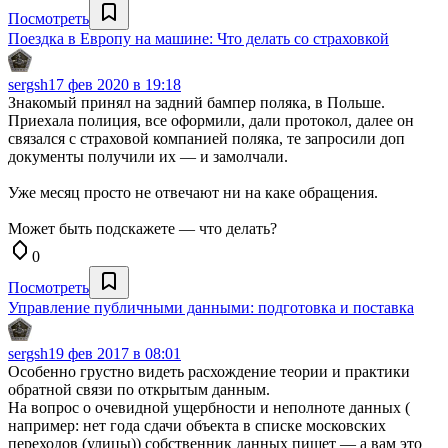
Посмотреть
Поездка в Европу на машине: Что делать со страховкой
sergsh
17 фев 2020 в 19:18
Знакомый принял на задний бампер поляка, в Польше.
Приехала полиция, все оформили, дали протокол, далее он
связался с страховой компанией поляка, те запросили доп
документы получили их — и замолчали.
Уже месяц просто не отвечают ни на каке обращения.
Может быть подскажете — что делать?
0
Посмотреть
Управление публичными данными: подготовка и поставка
sergsh
19 фев 2017 в 08:01
Особенно грустно видеть расхождение теории и практики
обратной связи по открытым данным.
На вопрос о очевидной ущербности и неполноте данных (
например: нет года сдачи объекта в списке московских
переходов (улицы)) собственник данных пишет — а вам это