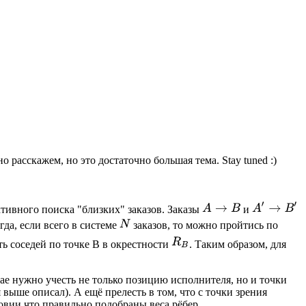
о расскажем, но это достаточно большая тема. Stay tuned :)
тивного поиска "близких" заказов. Заказы
и
огда, если всего в системе
заказов, то можно пройтись по
ть соседей по точке B в окрестности
. Таким образом, для
чае нужно учесть не только позицию исполнителя, но и точки
выше описал). А ещё прелесть в том, что с точки зрения
ловии что правильно подобраны веса рёбер.