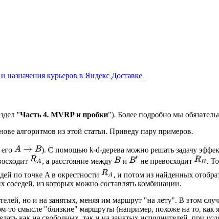
 и назначения курьеров в Яндекс Доставке
здел "
Часть 4. MVRP и пробки
"). Более подробно мы обязательн
нове алгоритмов из этой статьи. Приведу пару примеров.
у его
). С помощью k-d-дерева можно решать задачу эффек
восходит
, а расстояние между
и
не превосходит
. Т
дей по точке A в окрестности
, и потом из найденных отобра
х соседей, из которых можно составлять комбинации.
елей, но и на занятых, меняя им маршрут "на лету". В этом слу
м-то смысле "близкие" маршруты (например, похоже на то, как я 
елать как на свободных, так и на занятых исполнителей, при ус