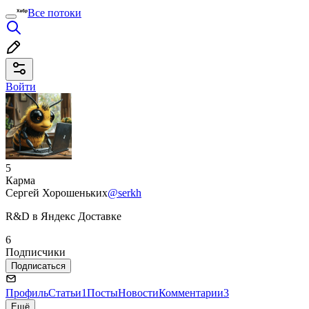
Все потоки
Войти
5
Карма
Сергей Хорошеньких
@serkh
R&D в Яндекс Доставке
6
Подписчики
Подписаться
Профиль
Статьи
1
Посты
Новости
Комментарии
3
Ещё