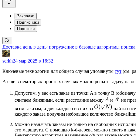
Закладки
Подписчики
Подписки
Доставка день в день: погружение в базовые алгоритмы поиска
serkh
24 мар 2025 в 16:32
Ключевые технологии для общего случая упомянуты
тут
(см. ра
А еще в некоторых простых случаях можно решать задачу на ос
Допустим, у вас есть заказ из точки A в точку B (обознач
считаем близкими, если расстояние между
и
не пре
всем заказам, и для каждого из них за
найти сосе
каждого заказа получим небольшое количество ближайши
Можно назначать заказы не только на свободных исполнит
его маршрута. С помощью k-d-дерева можно искать в како
Венгерского алгоритма назначение
одного
заказа можно д