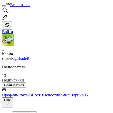
Все потоки
Войти
1
Карма
shadeR
@shadeR
Пользователь
13
Подписчики
Подписаться
Профиль
Статьи
3
Посты
Новости
Комментарии
405
Ещё