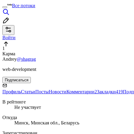
Все потоки
Войти
1
Карма
Andrey
@shagrag
web-development
Подписаться
Профиль
Статьи
Посты
Новости
Комментарии
2
Закладки
419
Подп
В рейтинге
Не участвует
Откуда
Минск, Минская обл., Беларусь
Зарегистрирован