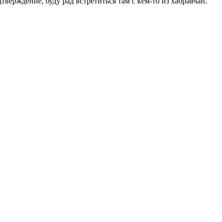
тверждение, буду рад встретиться там с кем-то из хабравчан.