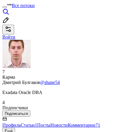
Все потоки
Войти
7
Карма
Дмитрий Булгаков
@shane54
Exadata Oracle DBA
4
Подписчики
Подписаться
Профиль
Статьи
1
Посты
Новости
Комментарии
71
Ещё