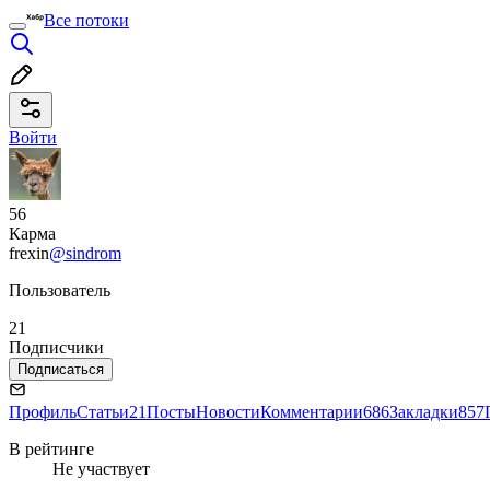
Все потоки
Войти
56
Карма
frexin
@sindrom
Пользователь
21
Подписчики
Подписаться
Профиль
Статьи
21
Посты
Новости
Комментарии
686
Закладки
857
В рейтинге
Не участвует