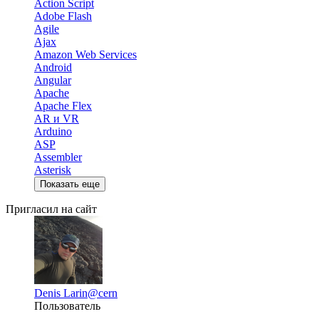
Action Script
Adobe Flash
Agile
Ajax
Amazon Web Services
Android
Angular
Apache
Apache Flex
AR и VR
Arduino
ASP
Assembler
Asterisk
Показать еще
Пригласил на сайт
Denis Larin
@cern
Пользователь