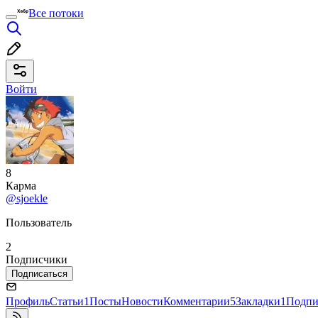
Все потоки
Войти
8
Карма
@sjoekle
Пользователь
2
Подписчики
Подписаться
Профиль
Статьи
1
Посты
Новости
Комментарии
5
Закладки
1
Подпи