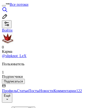
Все потоки
Войти
0
Карма
@slipknot_LeX
Пользователь
1
Подписчики
Подписаться
Профиль
Статьи
Посты
Новости
Комментарии
122
Ещё