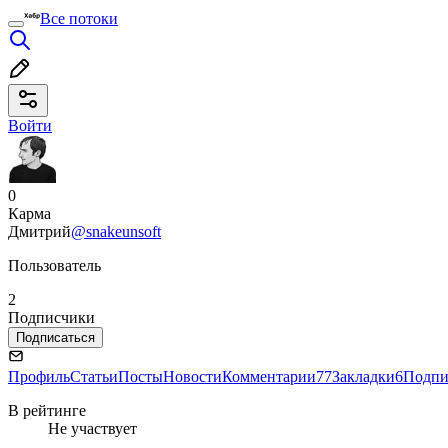
Все потоки
Войти
0
Карма
Дмитрий
@snakeunsoft
Пользователь
2
Подписчики
Подписаться
Профиль
Статьи
Посты
Новости
Комментарии
77
Закладки
6
Подпи
В рейтинге
Не участвует