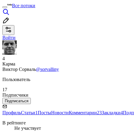
Все потоки
Войти
4
Карма
Виктор Сорваль
@sorvalliny
Пользователь
17
Подписчики
Подписаться
Профиль
Статьи
1
Посты
Новости
Комментарии
23
Закладки
4
Подп
В рейтинге
Не участвует