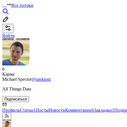
Все потоки
Войти
6
Карма
Michael Spector
@spektom
All Things Data
Подписаться
Профиль
Статьи
1
Посты
Новости
Комментарии
6
Закладки
1
Подпи