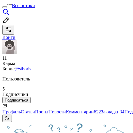
Все потоки
Войти
11
Карма
Борис
@stboris
Пользователь
5
Подписчики
Подписаться
Профиль
Статьи
Посты
Новости
Комментарии
622
Закладки
34
Под