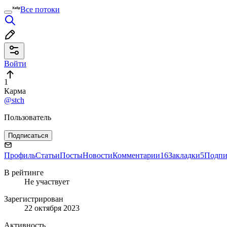
Все потоки
Войти
1
Карма
@stch
Пользователь
Подписаться
Профиль
Статьи
Посты
Новости
Комментарии
16
Закладки
5
Подпи
В рейтинге
Не участвует
Зарегистрирован
22 октября 2023
Активность