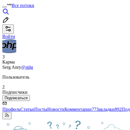
Все потоки
Войти
3
Карма
Serg Anry
@stilg
Пользователь
2
Подписчики
Подписаться
Профиль
Статьи
Посты
Новости
Комментарии
77
Закладки
892
Под