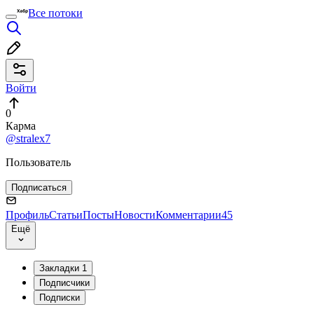
Все потоки
Войти
0
Карма
@stralex7
Пользователь
Подписаться
Профиль
Статьи
Посты
Новости
Комментарии
45
Ещё
Закладки
1
Подписчики
Подписки