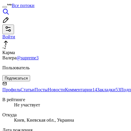
Все потоки
Войти
-2
Карма
Валера
@supreme3
Пользователь
Подписаться
Профиль
Статьи
Посты
Новости
Комментарии
14
Закладки
53
Подп
В рейтинге
Не участвует
Откуда
Киев, Киевская обл., Украина
Дата рождения